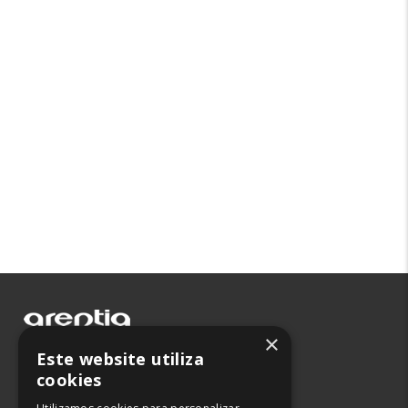
×
Leiria
Este website utiliza
Lisboa
cookies
Maia