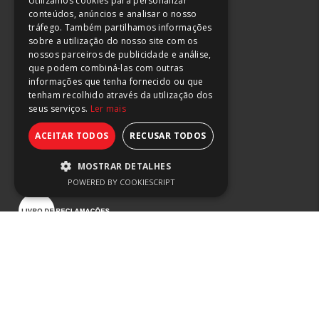
Utilizamos cookies para personalizar
conteúdos, anúncios e analisar o nosso
244 882 666
tráfego. Também partilhamos informações
211 165 266
sobre a utilização do nosso site com os
220 045 483
nossos parceiros de publicidade e análise,
que podem combiná-las com outras
(chamada para rede fixa nacional)
informações que tenha fornecido ou que
tenham recolhido através da utilização dos
seus serviços.
Ler mais
ACEITAR TODOS
RECUSAR TODOS
Termos de Uso e Privacidade
Prevenção da Corrupção
MOSTRAR DETALHES
Canal de Integridade
POWERED BY COOKIESCRIPT
Estritamente necessários
Desempenho
Segmentação
SETORES
Funcionalidade
Alimentar
Os cookies estritamente necessários
Construção metálica
permitem a funcionalidade central do
Metalomecânica
website, como a autenticação do utilizador
Moldes
e a gestão da conta. O site não pode ser