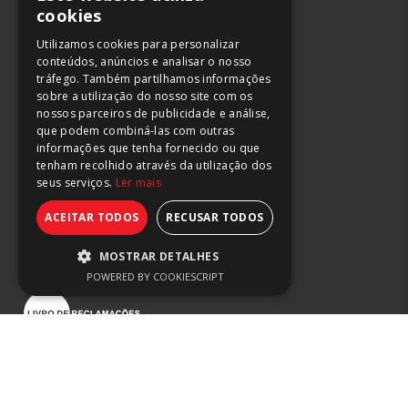
Lisboa
cookies
Maia
Utilizamos cookies para personalizar
conteúdos, anúncios e analisar o nosso
244 882 666
tráfego. Também partilhamos informações
211 165 266
sobre a utilização do nosso site com os
220 045 483
nossos parceiros de publicidade e análise,
que podem combiná-las com outras
(chamada para rede fixa nacional)
informações que tenha fornecido ou que
tenham recolhido através da utilização dos
seus serviços.
Ler mais
ACEITAR TODOS
RECUSAR TODOS
Termos de Uso e Privacidade
Prevenção da Corrupção
MOSTRAR DETALHES
Canal de Integridade
POWERED BY COOKIESCRIPT
Estritamente necessários
Desempenho
Segmentação
SETORES
Funcionalidade
Alimentar
Os cookies estritamente necessários