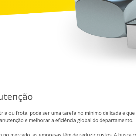
utenção
ia ou frota, pode ser uma tarefa no mínimo delicada e que 
anutenção e melhorar a eficiência global do departamento.
no mercado, as empresas têm de reduzir custos. A busca con