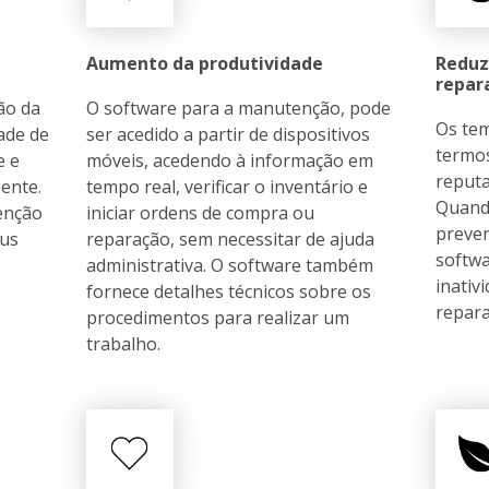
Aumento da produtividade
Reduz
repar
ão da
O software para a manutenção, pode
Os te
ade de
ser acedido a partir de dispositivos
termos
e e
móveis, acedendo à informação em
reputa
ente.
tempo real, verificar o inventário e
Quand
enção
iniciar ordens de compra ou
preven
eus
reparação, sem necessitar de ajuda
softw
administrativa. O software também
inativ
fornece detalhes técnicos sobre os
repara
procedimentos para realizar um
trabalho.