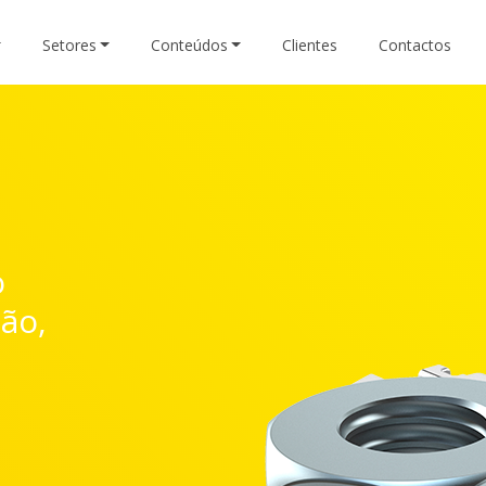
Setores
Conteúdos
Clientes
Contactos
o
ão,