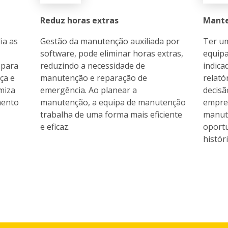
Reduz horas extras
Mante
ia as
Gestão da manutenção auxiliada por
Ter um
software, pode eliminar horas extras,
equipa
 para
reduzindo a necessidade de
indica
ça e
manutenção e reparação de
relató
imiza
emergência. Ao planear a
decisã
mento
manutenção, a equipa de manutenção
empres
trabalha de uma forma mais eficiente
manute
e eficaz.
oportu
histór