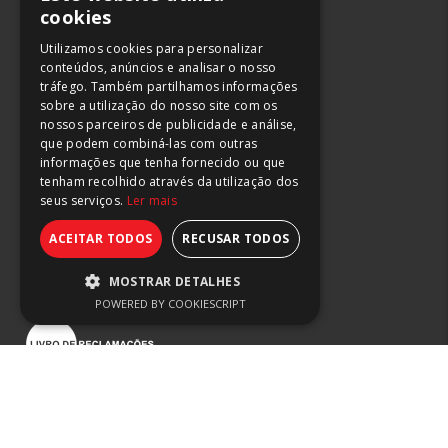
Lisboa
cookies
Maia
Utilizamos cookies para personalizar
conteúdos, anúncios e analisar o nosso
244 882 666
tráfego. Também partilhamos informações
211 165 266
sobre a utilização do nosso site com os
220 045 483
nossos parceiros de publicidade e análise,
que podem combiná-las com outras
(chamada para rede fixa nacional)
informações que tenha fornecido ou que
tenham recolhido através da utilização dos
seus serviços.
Ler mais
ACEITAR TODOS
RECUSAR TODOS
Termos de Uso e Privacidade
Prevenção da Corrupção
MOSTRAR DETALHES
Canal de Integridade
POWERED BY COOKIESCRIPT
Estritamente necessários
Desempenho
Segmentação
SETORES
Funcionalidade
Alimentar
Os cookies estritamente necessários