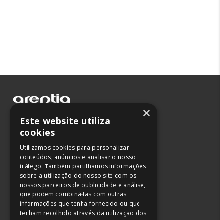
×
Leiria
Este website utiliza
Lisboa
cookies
Maia
Utilizamos cookies para personalizar
conteúdos, anúncios e analisar o nosso
244 882 666
tráfego. Também partilhamos informações
211 165 266
sobre a utilização do nosso site com os
220 045 483
nossos parceiros de publicidade e análise,
que podem combiná-las com outras
(chamada para rede fixa nacional)
informações que tenha fornecido ou que
tenham recolhido através da utilização dos