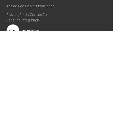
Termos de Uso e Privacidade
Prevenção da Corrupção
Canal de Integridade
SETORES
Alimentar
Construção metálica
Metalomecânica
Moldes
Reparação e manutenção
Construção Civil
Produção plásticos
TRANSVERSAIS
Gestão
CRM vendas