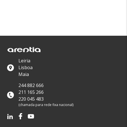
Leiria
Lisboa
Maia
244 882 666
211 165 266
220 045 483
(chamada para rede fixa nacional)